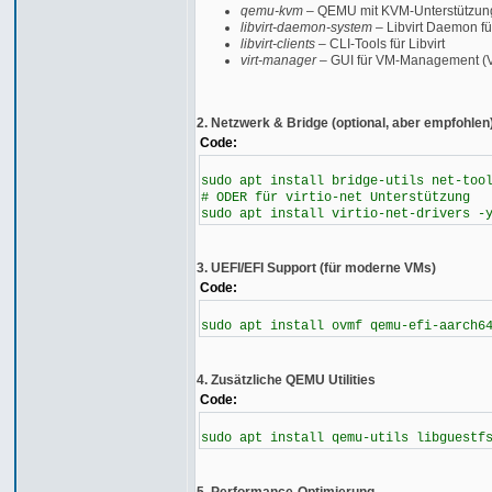
qemu-kvm
– QEMU mit KVM-Unterstützung 
libvirt-daemon-system
– Libvirt Daemon 
libvirt-clients
– CLI-Tools für Libvirt
virt-manager
– GUI für VM-Management (V
2. Netzwerk & Bridge (optional, aber empfohlen
Code:
sudo apt install bridge-utils net-too
# ODER für virtio-net Unterstützung
sudo apt install virtio-net-drivers -
3. UEFI/EFI Support (für moderne VMs)
Code:
sudo apt install ovmf qemu-efi-aarch6
4. Zusätzliche QEMU Utilities
Code:
sudo apt install qemu-utils libguestf