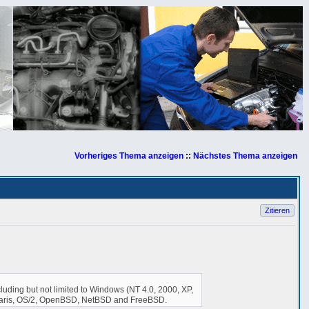
Vorheriges Thema anzeigen
::
Nächstes Thema anzeigen
Zitieren
uding but not limited to Windows (NT 4.0, 2000, XP,
nSolaris, OS/2, OpenBSD, NetBSD and FreeBSD.