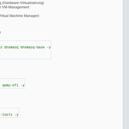
(Hardware-Virtualisierung)
für VM-Management
irtual Machine Manager)
)
ls dnsmasq dnsmasq-base -y
y
4 qemu-efi -y
s-tools -y