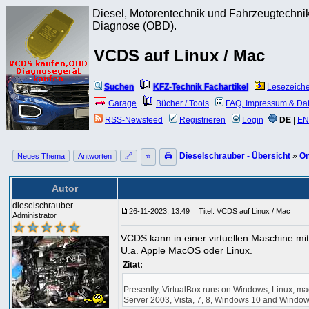
Diesel, Motorentechnik und Fahrzeugtechnik
Diagnose (OBD).
VCDS auf Linux / Mac
Suchen
KFZ-Technik Fachartikel
Lesezeich
Garage
Bücher / Tools
FAQ, Impressum & Da
RSS-Newsfeed
Registrieren
Login
DE
|
EN
Dieselschrauber - Übersicht
»
On
Neues Thema
Antworten
🔗
⭐
🖨
Autor
dieselschrauber
26-11-2023, 13:49
Titel: VCDS auf Linux / Mac
Administrator
VCDS kann in einer virtuellen Maschine m
U.a. Apple MacOS oder Linux.
Zitat:
Presently, VirtualBox runs on Windows, Linux, ma
Server 2003, Vista, 7, 8, Windows 10 and Window