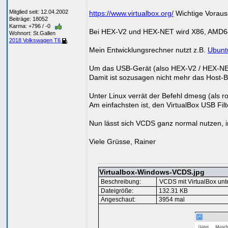
Mitglied seit: 12.04.2002
https://www.virtualbox.org/
Wichtige Vorauss
Beiträge: 18052
Karma: +796 / -0
Bei HEX-V2 und HEX-NET wird X86, AMD64 
Wohnort: St.Gallen
2018 Volkswagen T6
Mein Entwicklungsrechner nutzt z.B.
Ubunt
Um das USB-Gerät (also HEX-V2 / HEX-NET)
Damit ist sozusagen nicht mehr das Host-Be
Unter Linux verrät der Befehl dmesg (als 
Am einfachsten ist, den VirtualBox USB Fil
Nun lässt sich VCDS ganz normal nutzen, i
Viele Grüsse, Rainer
Virtualbox-Windows-VCDS.jpg
Beschreibung:
VCDS mit VirtualBox unt
Dateigröße:
132.31 KB
Angeschaut:
3954 mal