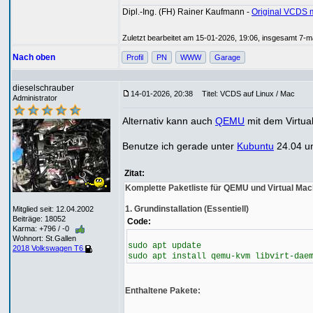
Dipl.-Ing. (FH) Rainer Kaufmann -
Original VCDS 
Zuletzt bearbeitet am 15-01-2026, 19:06, insgesamt 7-ma
Nach oben
Profil
PN
WWW
Garage
dieselschrauber
14-01-2026, 20:38
Titel: VCDS auf Linux / Mac
Administrator
Alternativ kann auch
QEMU
mit dem Virtua
Benutze ich gerade unter
Kubuntu
24.04 un
Zitat:
Komplette Paketliste für QEMU und Virtual Ma
1. Grundinstallation (Essentiell)
Mitglied seit: 12.04.2002
Beiträge: 18052
Code:
Karma: +796 / -0
Wohnort: St.Gallen
sudo apt update
2018 Volkswagen T6
sudo apt install qemu-kvm libvirt-dae
Enthaltene Pakete: