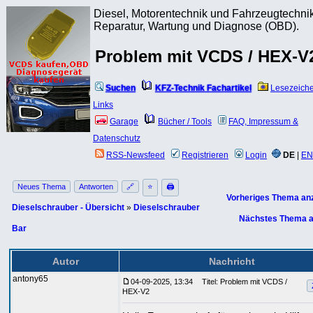
Diesel, Motorentechnik und Fahrzeugtechnik
Reparatur, Wartung und Diagnose (OBD).
Problem mit VCDS / HEX-V
Suchen
KFZ-Technik Fachartikel
Lesezeich
Links
Garage
Bücher / Tools
FAQ, Impressum &
Datenschutz
RSS-Newsfeed
Registrieren
Login
DE
|
EN
Neues Thema
Antworten
🔗
⭐
🖨
Vorheriges Thema an
Dieselschrauber - Übersicht
»
Dieselschrauber
Nächstes Thema a
Bar
Autor
Nachricht
antony65
04-09-2025, 13:34
Titel: Problem mit VCDS /
HEX-V2