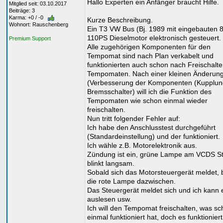
Hallo Experten ein Anfänger braucht Hilfe.
Mitglied seit: 03.10.2017
Beiträge: 3
Karma: +0 / -0
Kurze Beschreibung.
Wohnort: Rauschenberg
Ein T3 VW Bus (Bj. 1989 mit eingebauten
110PS Dieselmotor elektronisch gesteuert.
Premium Support
Alle zugehörigen Komponenten für den
Tempomat sind nach Plan verkabelt und
funktionierten auch schon nach Freischalt
Tempomaten. Nach einer kleinen Änderun
(Verbesserung der Komponenten (Kupplun
Bremsschalter) will ich die Funktion des
Tempomaten wie schon einmal wieder
freischalten.
Nun tritt folgender Fehler auf:
Ich habe den Anschlusstest durchgeführt
(Standardeinstellung) und der funktioniert.
Ich wähle z.B. Motorelektronik aus.
Zündung ist ein, grüne Lampe am VCDS S
blinkt langsam.
Sobald sich das Motorsteuergerät meldet, b
die rote Lampe dazwischen.
Das Steuergerät meldet sich und ich kann 
auslesen usw.
Ich will den Tempomat freischalten, was s
einmal funktioniert hat, doch es funktioniert