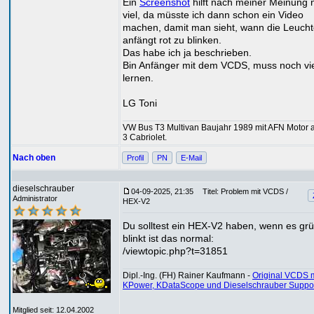
Ein
Screenshot
hilft nach meiner Meinung n
viel, da müsste ich dann schon ein Video
machen, damit man sieht, wann die Leuch
anfängt rot zu blinken.
Das habe ich ja beschrieben.
Bin Anfänger mit dem VCDS, muss noch vi
lernen.
LG Toni
VW Bus T3 Multivan Baujahr 1989 mit AFN Motor a
3 Cabriolet.
Nach oben
Profil
PN
E-Mail
dieselschrauber
04-09-2025, 21:35
Titel: Problem mit VCDS /
Administrator
HEX-V2
Du solltest ein HEX-V2 haben, wenn es grü
blinkt ist das normal:
/viewtopic.php?t=31851
Dipl.-Ing. (FH) Rainer Kaufmann -
Original VCDS m
KPower, KDataScope und Dieselschrauber Suppo
Mitglied seit: 12.04.2002