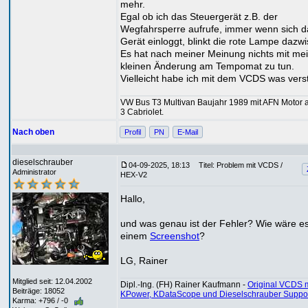
mehr.
Egal ob ich das Steuergerät z.B. der
Wegfahrsperre aufrufe, immer wenn sich d
Gerät einloggt, blinkt die rote Lampe dazw
Es hat nach meiner Meinung nichts mit me
kleinen Änderung am Tempomat zu tun.
Vielleicht habe ich mit dem VCDS was verste
VW Bus T3 Multivan Baujahr 1989 mit AFN Motor a
3 Cabriolet.
Nach oben
Profil
PN
E-Mail
dieselschrauber
04-09-2025, 18:13
Titel: Problem mit VCDS /
Administrator
HEX-V2
Hallo,
und was genau ist der Fehler? Wie wäre es
einem
Screenshot
?
LG, Rainer
Mitglied seit: 12.04.2002
Dipl.-Ing. (FH) Rainer Kaufmann -
Original VCDS m
Beiträge: 18052
KPower, KDataScope und Dieselschrauber Suppo
Karma: +796 / -0