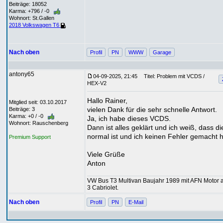
Beiträge: 18052
Karma: +796 / -0
Wohnort: St.Gallen
2018 Volkswagen T6
Nach oben
Profil
PN
WWW
Garage
antony65
04-09-2025, 21:45
Titel: Problem mit VCDS /
HEX-V2
Hallo Rainer,
Mitglied seit: 03.10.2017
vielen Dank für die sehr schnelle Antwort.
Beiträge: 3
Karma: +0 / -0
Ja, ich habe dieses VCDS.
Wohnort: Rauschenberg
Dann ist alles geklärt und ich weiß, dass di
normal ist und ich keinen Fehler gemacht 
Premium Support
Viele Grüße
Anton
VW Bus T3 Multivan Baujahr 1989 mit AFN Motor a
3 Cabriolet.
Nach oben
Profil
PN
E-Mail