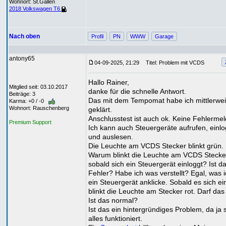
Wohnort: St.Gallen
2018 Volkswagen T6
Nach oben
Profil
PN
WWW
Garage
antony65
04-09-2025, 21:29
Titel: Problem mit VCDS
Hallo Rainer,
Mitglied seit: 03.10.2017
danke für die schnelle Antwort.
Beiträge: 3
Das mit dem Tempomat habe ich mittlerwei
Karma: +0 / -0
Wohnort: Rauschenberg
geklärt.
Anschlusstest ist auch ok. Keine Fehlerme
Premium Support
Ich kann auch Steuergeräte aufrufen, einl
und auslesen.
Die Leuchte am VCDS Stecker blinkt grün.
Warum blinkt die Leuchte am VCDS Stecker
sobald sich ein Steuergerät einloggt? Ist da
Fehler? Habe ich was verstellt? Egal, was i
ein Steuergerät anklicke. Sobald es sich ei
blinkt die Leuchte am Stecker rot. Darf das
Ist das normal?
Ist das ein hintergründiges Problem, da ja 
alles funktioniert.