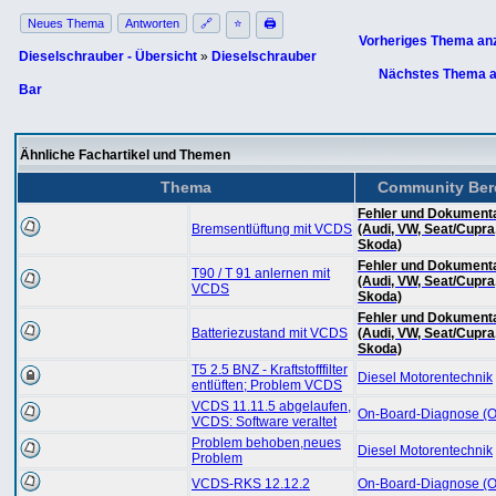
Neues Thema
Antworten
🔗
⭐
🖨
Vorheriges Thema an
Dieselschrauber - Übersicht
»
Dieselschrauber
Nächstes Thema a
Bar
Ähnliche Fachartikel und Themen
Thema
Community Ber
Fehler und Dokumenta
Bremsentlüftung mit VCDS
(Audi, VW, Seat/Cupra
Skoda)
Fehler und Dokumenta
T90 / T 91 anlernen mit
(Audi, VW, Seat/Cupra
VCDS
Skoda)
Fehler und Dokumenta
Batteriezustand mit VCDS
(Audi, VW, Seat/Cupra
Skoda)
T5 2.5 BNZ - Kraftstofffilter
Diesel Motorentechnik
entlüften; Problem VCDS
VCDS 11.11.5 abgelaufen,
On-Board-Diagnose (
VCDS: Software veraltet
Problem behoben,neues
Diesel Motorentechnik
Problem
VCDS-RKS 12.12.2
On-Board-Diagnose (