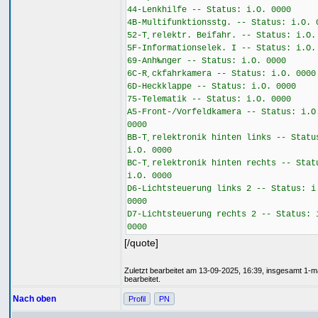
44-Lenkhilfe -- Status: i.O. 0000
4B-Multifunktionsstg. -- Status: i.O. 
52-T¸relektr. Beifahr. -- Status: i.O.
5F-Informationselek. I -- Status: i.O.
69-Anh‰nger -- Status: i.O. 0000
6C-R¸ckfahrkamera -- Status: i.O. 0000
6D-Heckklappe -- Status: i.O. 0000
75-Telematik -- Status: i.O. 0000
A5-Front-/Vorfeldkamera -- Status: i.O
0000
BB-T¸relektronik hinten links -- Statu
i.O. 0000
BC-T¸relektronik hinten rechts -- Stat
i.O. 0000
D6-Lichtsteuerung links 2 -- Status: i
0000
D7-Lichtsteuerung rechts 2 -- Status: 
0000
[/quote]
Zuletzt bearbeitet am 13-09-2025, 16:39, insgesamt 1-m
bearbeitet.
Nach oben
Profil
PN