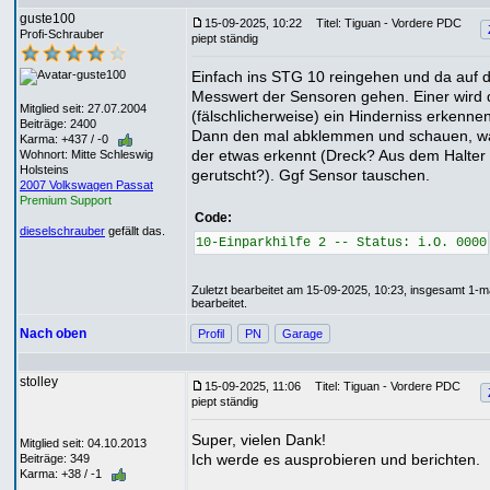
guste100
15-09-2025, 10:22
Titel: Tiguan - Vordere PDC
Profi-Schrauber
piept ständig
Einfach ins STG 10 reingehen und da auf 
Messwert der Sensoren gehen. Einer wird 
Mitglied seit: 27.07.2004
(fälschlicherweise) ein Hinderniss erkennen
Beiträge: 2400
Dann den mal abklemmen und schauen, 
Karma: +437 / -0
der etwas erkennt (Dreck? Aus dem Halter
Wohnort: Mitte Schleswig
Holsteins
gerutscht?). Ggf Sensor tauschen.
2007 Volkswagen Passat
Premium Support
Code:
dieselschrauber
gefällt das.
10-Einparkhilfe 2 -- Status: i.O. 0000
Zuletzt bearbeitet am 15-09-2025, 10:23, insgesamt 1-m
bearbeitet.
Nach oben
Profil
PN
Garage
stolley
15-09-2025, 11:06
Titel: Tiguan - Vordere PDC
piept ständig
Super, vielen Dank!
Mitglied seit: 04.10.2013
Ich werde es ausprobieren und berichten.
Beiträge: 349
Karma: +38 / -1