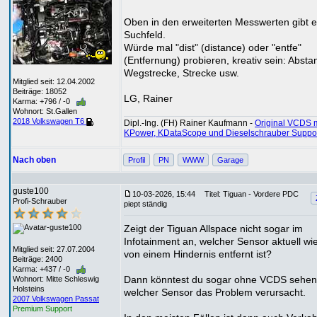
Oben in den erweiterten Messwerten gibt e
Suchfeld.
Würde mal "dist" (distance) oder "entfe"
(Entfernung) probieren, kreativ sein: Absta
Wegstrecke, Strecke usw.
Mitglied seit: 12.04.2002
Beiträge: 18052
LG, Rainer
Karma: +796 / -0
Wohnort: St.Gallen
2018 Volkswagen T6
Dipl.-Ing. (FH) Rainer Kaufmann -
Original VCDS m
KPower, KDataScope und Dieselschrauber Suppo
Nach oben
Profil
PN
WWW
Garage
guste100
10-03-2026, 15:44
Titel: Tiguan - Vordere PDC
Profi-Schrauber
piept ständig
Zeigt der Tiguan Allspace nicht sogar im
Infotainment an, welcher Sensor aktuell wie
Mitglied seit: 27.07.2004
von einem Hindernis entfernt ist?
Beiträge: 2400
Karma: +437 / -0
Dann könntest du sogar ohne VCDS sehen
Wohnort: Mitte Schleswig
Holsteins
welcher Sensor das Problem verursacht.
2007 Volkswagen Passat
Premium Support