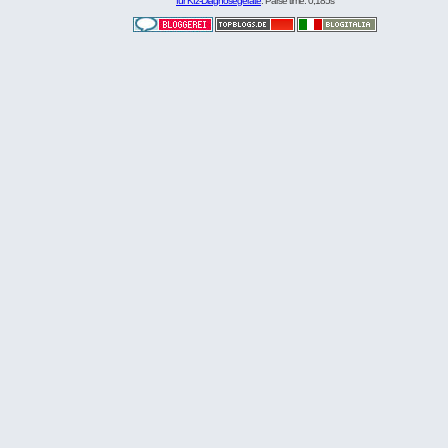
für Kfz-Diagnosegeräte
. Parse time: 0,185s