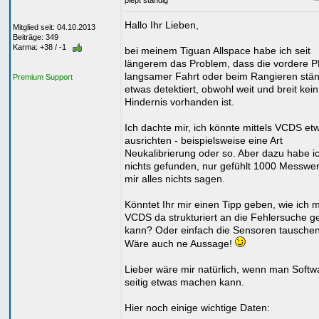
piept ständig
Hallo Ihr Lieben,
Mitglied seit: 04.10.2013
Beiträge: 349
Karma: +38 / -1
bei meinem Tiguan Allspace habe ich seit
längerem das Problem, dass die vordere 
langsamer Fahrt oder beim Rangieren stän
Premium Support
etwas detektiert, obwohl weit und breit kein
Hindernis vorhanden ist.
Ich dachte mir, ich könnte mittels VCDS et
ausrichten - beispielsweise eine Art
Neukalibrierung oder so. Aber dazu habe i
nichts gefunden, nur gefühlt 1000 Messwer
mir alles nichts sagen.
Könntet Ihr mir einen Tipp geben, wie ich mi
VCDS da strukturiert an die Fehlersuche 
kann? Oder einfach die Sensoren tausche
Wäre auch ne Aussage!
Lieber wäre mir natürlich, wenn man Softw
seitig etwas machen kann.
Hier noch einige wichtige Daten: