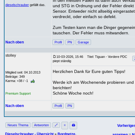
In den meisten Fällen ist dann auch Verka
dieselschrauber
gefällt das.
und STG in Ordnung und der Fehler direkt
Sensor. Entweder nicht allseitig eingerastet
verdreckt, oder einfach so defekt.
Zum Testen kann man die Dinger gegenei
tauschen. Der Fehler muss mitwandern.
Nach oben
Profil
PN
Garage
stolley
10-03-2026, 15:46
Titel: Tiguan - Vordere PDC
piept ständig
Herzlichen Dank für Eure guten Tipps!
Mitglied seit: 04.10.2013
Beiträge: 349
Karma: +38 / -1
Werde ich am Wochenende probieren und 
berichten!
Schöne Woche noch!
Premium Support
Nach oben
Profil
PN
Neues Thema
Antworten
🔗
⭐
🖨
Vorherige
Dieselschrauber - Übersicht
»
Bordnetze,
anzeigen
::
N