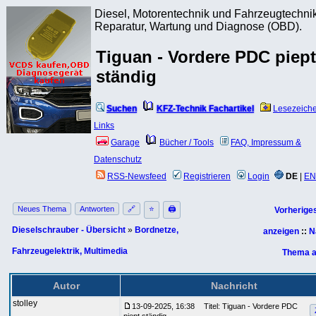
Diesel, Motorentechnik und Fahrzeugtechnik
Reparatur, Wartung und Diagnose (OBD).
Tiguan - Vordere PDC piept
ständig
Suchen
KFZ-Technik Fachartikel
Lesezeich
Links
Garage
Bücher / Tools
FAQ, Impressum &
Datenschutz
RSS-Newsfeed
Registrieren
Login
DE
|
EN
Neues Thema
Antworten
🔗
⭐
🖨
Vorherige
Dieselschrauber - Übersicht
»
Bordnetze,
anzeigen
::
N
Fahrzeugelektrik, Multimedia
Thema a
Autor
Nachricht
stolley
13-09-2025, 16:38
Titel: Tiguan - Vordere PDC