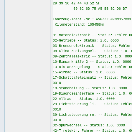
29 39 3C 42 44 4B 52 5F
69 6C 6D 75 A5 BB BC D6 D7
Fahrzeug-Ident.-Nr.: WVGZZZ5NZMM057XX
Kilometerstand: 105458km
01-Motorelektronik -- Status: Fehler 0
02-Getriebe -- Status: i.O. 0000
03-Bremsenelektronik -- Status: Fehler
08-Klima-/Heizungsel. -- Status: i.O. 
09-Zentralelektrik -- Status: i.O. 000
10-Einparkhilfe 2 -- Status: i.O. 0000
13-Distanzregelung -- Status: Fehler 0
15-Airbag -- Status: i.O. 0000
17-Schalttafeleinsatz -- Status: Fehle
0010
18-Standheizung -- Status: i.O. 0000
19-Diagnoseinterface -- Status: i.O. 0
22-Allrad -- Status: i.O. 0000
29-Lichtsteuerung li. -- Status: Fehle
0010
39-Lichtsteuerung re. -- Status: Fehle
0010
3C-Spurwechsel -- Status: i.O. 0000
42-T¸relektr. Fahrer -- Status: i.O. 0