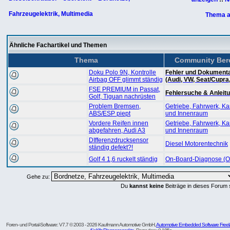
Fahrzeugelektrik, Multimedia
Thema a
Ähnliche Fachartikel und Themen
Thema
Community Ber
Doku Polo 9N, Kontrolle
Fehler und Dokumenta
Airbag OFF glimmt ständig
(Audi, VW, Seat/Cupra
FSE PREMIUM in Passat,
Fehlersuche & Anleit
Golf, Tiguan nachrüsten
Problem Bremsen,
Getriebe, Fahrwerk, Ka
ABS/ESP piept
und Innenraum
Vordere Reifen innen
Getriebe, Fahrwerk, Ka
abgefahren, Audi A3
und Innenraum
DIfferenzdrucksensor
Diesel Motorentechnik
ständig defekt?!
Golf 4 1,6 ruckelt ständig
On-Board-Diagnose (
Gehe zu:
Du
kannst keine
Beiträge in dieses Forum 
Foren- und Portal-Software: V7.7 © 2003 - 2026 Kaufmann Automotive GmbH,
Automotive Embedded Software Freel