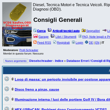
Diesel, Tecnica Motori e Tecnica Veicoli. R
Diagnosi (OBD).
Consigli Generali
Cerca
Articoli tecnici auto
Segnalibri
L
Garage
Libri / Strumenti
FAQ, Note legali e P
Feed RSS
Registrati
Login
DE
|
EN
|
IT
Moderatore
:
Profi-Schrauber
Membri in questo forum: Nessuno
Dieselschrauber - Indice
»
Database Errori / Consigli di R
Nuovo argomento
A
Loop di massa: un pericolo invisibile per costose appar
Disco freno a pinze, cause
Illuminazione interna / luci delle portiere Golf IV / Bora d
HEX-USB+CAN: Problemi dopo l'aggiornamento VCDS?