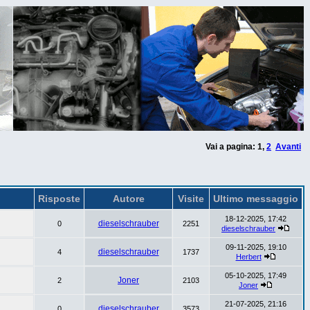
Vai a pagina:
1
,
2
Avanti
Risposte
Autore
Visite
Ultimo messaggio
18-12-2025, 17:42
dieselschrauber
0
2251
dieselschrauber
09-11-2025, 19:10
dieselschrauber
4
1737
Herbert
05-10-2025, 17:49
Joner
2
2103
Joner
21-07-2025, 21:16
dieselschrauber
0
3573