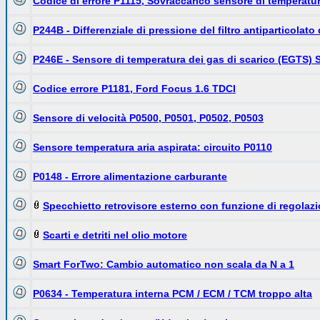
Codice di errore P1115, Sovraccarico sensore di temperatu
P244B - Differenziale di pressione del filtro antiparticolato
P246E - Sensore di temperatura dei gas di scarico (EGTS) 
Codice errore P1181, Ford Focus 1.6 TDCI
Sensore di velocità P0500, P0501, P0502, P0503
Sensore temperatura aria aspirata: circuito P0110
P0148 - Errore alimentazione carburante
Specchietto retrovisore esterno con funzione di regolaz
Scarti e detriti nel olio motore
Smart ForTwo: Cambio automatico non scala da N a 1
P0634 - Temperatura interna PCM / ECM / TCM troppo alta