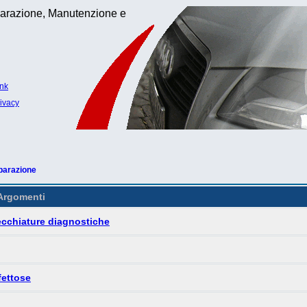
iparazione, Manutenzione e
ink
rivacy
iparazione
rgomenti
ecchiature diagnostiche
ifettose