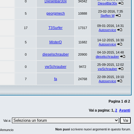
DieselBär30x
0
34342
DieselBär30x
23-02-2016, 7:35
georgmech
5
10888
Steffen W
09-01-2016, 14:31
T3Surfer
17
17317
Autoservice
14-12-2015, 16:30
MisterD
5
11682
Autoservice
04-10-2015, 14:48
dieselschrauber
0
20900
dieselschrauber
25-09-2015, 12:02
vwSchrauber
0
9472
vwSchrauber
22-09-2015, 19:10
fa
7
24768
Autoservice
Pagina
1
di
2
Vai a pagina:
1
,
2
Avanti
Vai a:
Non puoi
scrivere nuovi argomenti in questo forum.
Annuncio