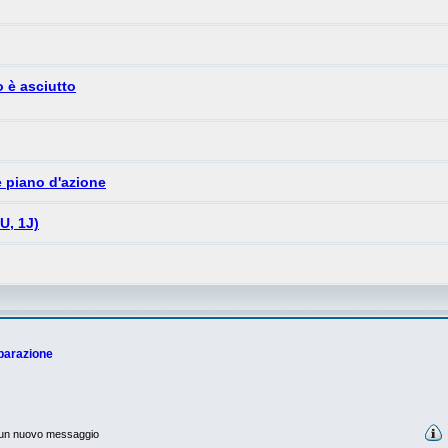
o è asciutto
e piano d'azione
U, 1J)
iparazione
un nuovo messaggio