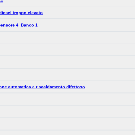
ra
 diesel troppo elevato
Sensore 4, Banco 1
ione automatica e riscaldamento difettoso