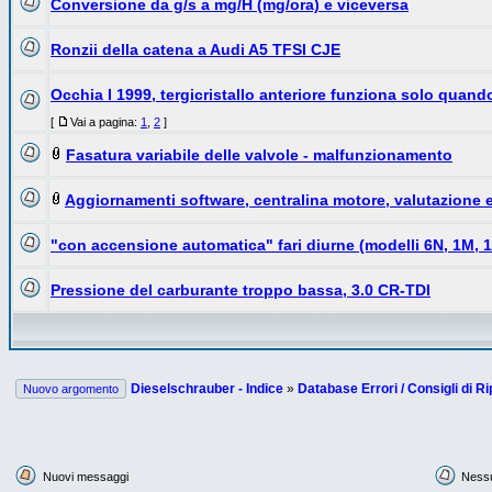
Conversione da g/s a mg/H (mg/ora) e viceversa
Ronzii della catena a Audi A5 TFSI CJE
Occhia I 1999, tergicristallo anteriore funziona solo quand
[
Vai a pagina:
1
,
2
]
Fasatura variabile delle valvole - malfunzionamento
Aggiornamenti software, centralina motore, valutazione 
"con accensione automatica" fari diurne (modelli 6N, 1M, 1
Pressione del carburante troppo bassa, 3.0 CR-TDI
Dieselschrauber - Indice
»
Database Errori / Consigli di R
Nuovo argomento
Nuovi messaggi
Ness