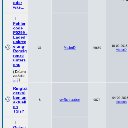
F B
oder
was...
Fehler
code
P0299 -
Ladedr
uckreg
elung-
16-02-2015,
MisterD
31
46669
MisterD
Regelg
renze
unters
chr.
[
Gehe
zu Seite:
1
,
2
]
Ringträ
gerkol
ben an
04-02-2015
vwSchrauber
8
9074
aktuell
bloesch
en
TSIs?
Octavi