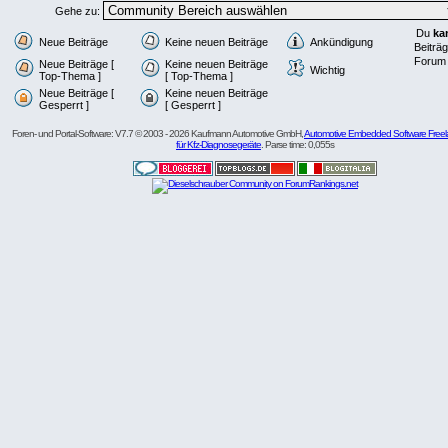
Gehe zu:
Du
ka
Neue Beiträge
Keine neuen Beiträge
Ankündigung
Beiträg
Forum 
Neue Beiträge [
Keine neuen Beiträge
Wichtig
Top-Thema ]
[ Top-Thema ]
Neue Beiträge [
Keine neuen Beiträge
Gesperrt ]
[ Gesperrt ]
Foren- und Portal-Software: V7.7 © 2003 - 2026 Kaufmann Automotive GmbH,
Automotive Embedded Software Freel
für Kfz-Diagnosegeräte
. Parse time: 0,055s