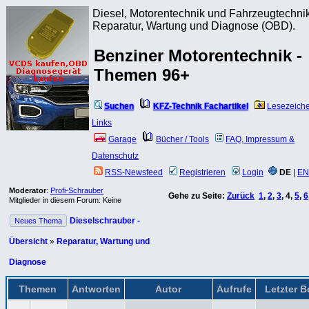
Diesel, Motorentechnik und Fahrzeugtechnik
Reparatur, Wartung und Diagnose (OBD).
Benziner Motorentechnik -
Themen 96+
Suchen
KFZ-Technik Fachartikel
Lesezeich
Links
Garage
Bücher / Tools
FAQ, Impressum &
Datenschutz
RSS-Newsfeed
Registrieren
Login
DE
|
EN
Moderator
:
Profi-Schrauber
Gehe zu Seite:
Zurück
1
,
2
,
3
,
4
,
5
,
6
Mitglieder in diesem Forum: Keine
Dieselschrauber -
Neues Thema
Übersicht
»
Reparatur, Wartung und
Diagnose
Themen
Antworten
Autor
Aufrufe
Letzter B